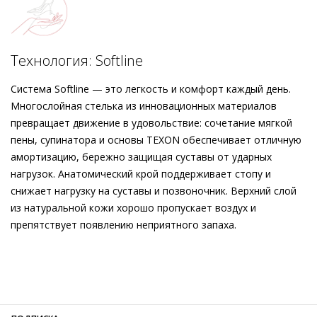
подчёркивает и слегка заострённая форма носка. Кожаная
подкладка заботится о максимальном уровне комфорта, а
подошва с защитой от скольжения обеспечивает
уверенность в каждом шаге.
Технология: Softline
Система Softline — это легкость и комфорт каждый день.
Многослойная стелька из инновационных материалов
превращает движение в удовольствие: сочетание мягкой
пены, супинатора и основы TEXON обеспечивает отличную
амортизацию, бережно защищая суставы от ударных
нагрузок. Анатомический крой поддерживает стопу и
снижает нагрузку на суставы и позвоночник. Верхний слой
из натуральной кожи хорошо пропускает воздух и
препятствует появлению неприятного запаха.
Внешний материал
Лаковая кожа
Внутренний материал
Натуральная кожа
Материал
Кожа телёнка с глянцевой лакированной
поверхностью
Материал подошвы
Термопластичный полиуретан (TPU)