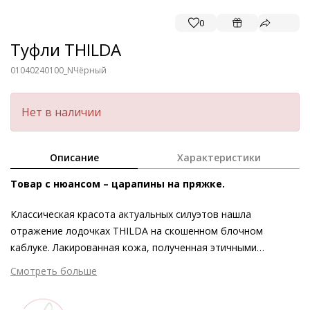
0
Туфли THILDA
01040240100_N
Чёрный
Нет в наличии
Описание
Характеристики
Товар с нюансом – царапины на пряжке.
Классическая красота актуальных силуэтов нашла
отражение лодочках THILDA на скошенном блочном
каблуке. Лакированная кожа, полученная этичными
методами на экологически безопасном производстве, а
Смотреть больше
также элегантная геометричная пряжка выступают в
качестве утончённых акцентов. Изящество также