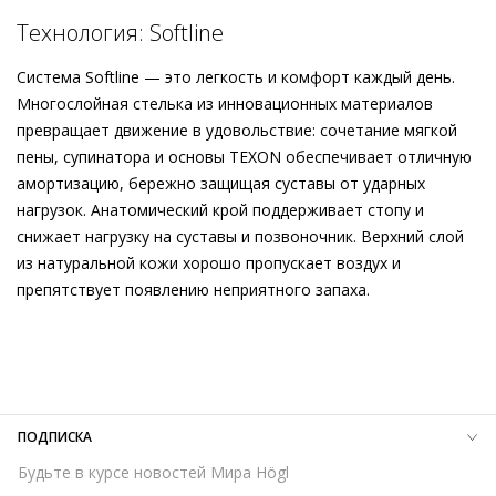
Технология: Softline
Система Softline — это легкость и комфорт каждый день.
Многослойная стелька из инновационных материалов
превращает движение в удовольствие: сочетание мягкой
пены, супинатора и основы TEXON обеспечивает отличную
амортизацию, бережно защищая суставы от ударных
нагрузок. Анатомический крой поддерживает стопу и
снижает нагрузку на суставы и позвоночник. Верхний слой
из натуральной кожи хорошо пропускает воздух и
препятствует появлению неприятного запаха.
Внешний материал
Велюровая кожа
Внутренний материал
Натуральная кожа
Материал
Кожа козы с изысканным вельветовым
финишем
Материал подошвы
Кожаная подошва с изысканной
ПОДПИСКА
отделкой и резиновой вставкой
Будьте в курсе новостей Мира Högl
Высота каблука
80 мм