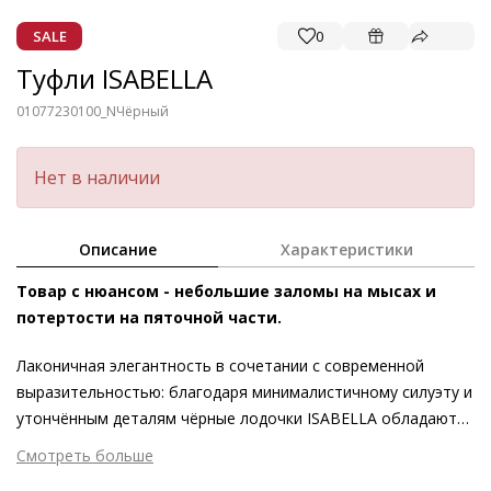
SALE
0
Туфли ISABELLA
01077230100_N
Чёрный
Нет в наличии
Описание
Характеристики
Товар с нюансом - небольшие заломы на мысах и
потертости на пяточной части.
Лаконичная элегантность в сочетании с современной
выразительностью: благодаря минималистичному силуэту и
утончённым деталям чёрные лодочки ISABELLA обладают
универсальным стилистическим потенциалом.
Смотреть больше
Отличительные черты элегантной женственной пары –