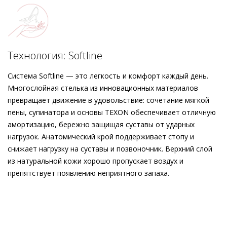
глубокий прямой вырез и слегка заострённый носок.
Округлый блочный каблук выглядит эффектно, оставаясь
при этом комфортным. Сдержанно с денимом или нарядно с
элегантным комбинезоном – эти чёрные туфли,
изготовленные этичными методами на экологически
Технология: Softline
безопасном производстве, обеспечат бескомпромиссное
удобство благодаря кожаной подкладке и подошве с
Система Softline — это легкость и комфорт каждый день.
защитой от скольжения.
Многослойная стелька из инновационных материалов
превращает движение в удовольствие: сочетание мягкой
пены, супинатора и основы TEXON обеспечивает отличную
амортизацию, бережно защищая суставы от ударных
нагрузок. Анатомический крой поддерживает стопу и
снижает нагрузку на суставы и позвоночник. Верхний слой
из натуральной кожи хорошо пропускает воздух и
препятствует появлению неприятного запаха.
Внешний материал
Гладкая кожа
Внутренний материал
Натуральная кожа
Материал
Тонкая кожа телёнка с прозрачными деталями
Материал подошвы
Кожаная подошва с изысканной