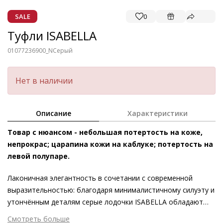
SALE
0
Туфли ISABELLA
01077236900_N
Серый
Нет в наличии
Описание
Характеристики
Товар с нюансом - небольшая потертость на коже,
непрокрас; царапина кожи на каблуке; потертость на
левой полупаре.
Лаконичная элегантность в сочетании с современной
выразительностью: благодаря минималистичному силуэту и
утончённым деталям серые лодочки ISABELLA обладают
универсальным стилистическим потенциалом.
Смотреть больше