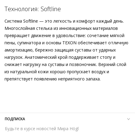
Технология: Softline
Система Softline — это легкость и комфорт каждый день.
Многослойная стелька из инновационных материалов
превращает движение в удовольствие: сочетание мягкой
пены, супинатора и основы TEXON обеспечивает отличную
амортизацию, бережно защищая суставы от ударных
нагрузок. Анатомический крой поддерживает стопу и
снижает нагрузку на суставы и позвоночник. Верхний слой
из натуральной кожи хорошо пропускает воздух и
препятствует появлению неприятного запаха.
Внешний материал
Гладкая кожа
Внутренний материал
Натуральная кожа
Материал
Крайне мягкая кожа ягнёнка с глянцевым
финишем
Материал подошвы
Кожаная подошва с изысканной
ПОДПИСКА
отделкой и резиновой вставкой
Будьте в курсе новостей Мира Högl
Высота каблука
80 мм