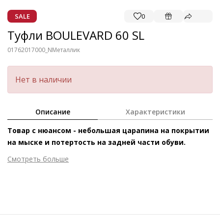
SALE
0
Туфли BOULEVARD 60 SL
01762017000_N
Металлик
Нет в наличии
Описание
Характеристики
Товар с нюансом - небольшая царапина на покрытии
на мыске и потертость на задней части обуви.
Смотреть больше
Внешний материал
Металлизированная кожа
Внутренний материал
Натуральная кожа
Материал
Козья кожа, покрытая металлизированной
фольгой
Высота каблука
70 мм