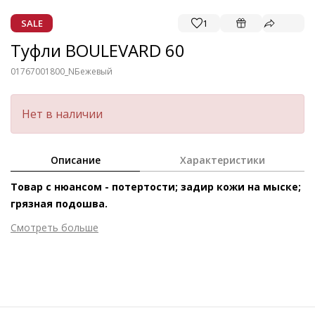
SALE
1
Туфли BOULEVARD 60
01767001800_N
Бежевый
Нет в наличии
Описание
Характеристики
Товар с нюансом - потертости; задир кожи на мыске;
грязная подошва.
Смотреть больше
Внешний материал
Гладкая кожа
Внутренний материал
Натуральная кожа
Материал
Изысканная кожа ягнёнка с гладким блестящим
финишем
Высота каблука
70 мм