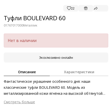
22
Туфли BOULEVARD 60
01767017000
Металлик
Нет в наличии
Эксклюзивно онлайн
Описание
Характеристики
Фантастическое украшение особенного дня: наши
классические туфли BOULEVARD 60. Модель из
металлизированной кожи ягнёнка на высокой обтянутой
шпильке изготовлена на экологически безопасном
Смотреть больше
производстве в Европе. Благодаря уникальному дизайну и
Внешний материал
Металлизированная кожа
максимальному уровню комфорта эта модель уже