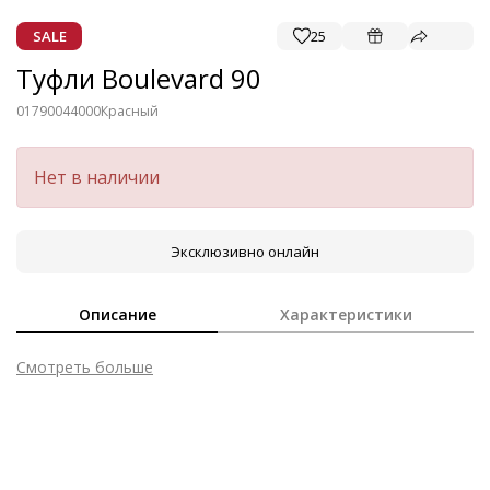
SALE
25
Туфли Boulevard 90
01790044000
Красный
Нет в наличии
Эксклюзивно онлайн
Описание
Характеристики
Смотреть больше
Внешний материал
Лаковая кожа
Внутренний материал
Натуральная кожа
Материал
кожа телёнка с глянцевой лакированной
поверхностью