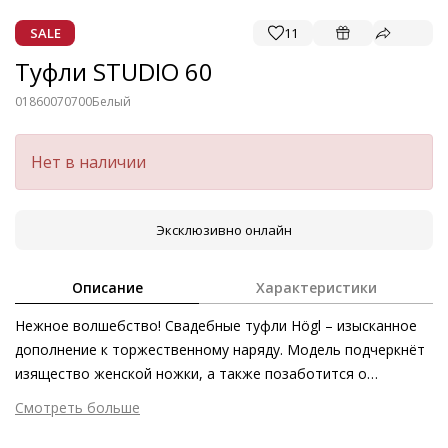
SALE
11
Туфли STUDIO 60
01860070700
Белый
Нет в наличии
Эксклюзивно онлайн
Описание
Характеристики
Нежное волшебство! Свадебные туфли Högl – изысканное
дополнение к торжественному наряду. Модель подчеркнёт
изящество женской ножки, а также позаботится о
безупречном комфорте в течение всего дня. Каблука
Смотреть больше
высотой 7 см достаточно, чтобы сделать осанку невесты
Внешний материал
Гладкая кожа
более статной и визуально вытянуть силуэт. С платьем в