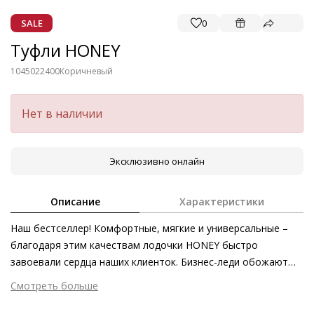
SALE
0
Туфли HONEY
1045022400
Коричневый
Нет в наличии
Эксклюзивно онлайн
Описание
Характеристики
Наш бестселлер! Комфортные, мягкие и универсальные –
благодаря этим качествам лодочки HONEY быстро
завоевали сердца наших клиенток. Бизнес-леди обожают
эту модель от Högl из велюровой кожи. Лаконичный крой и
Смотреть больше
широкий блочный каблук внесут мягкие женственные нотки
Внешний материал
Велюровая кожа
в любой образ.