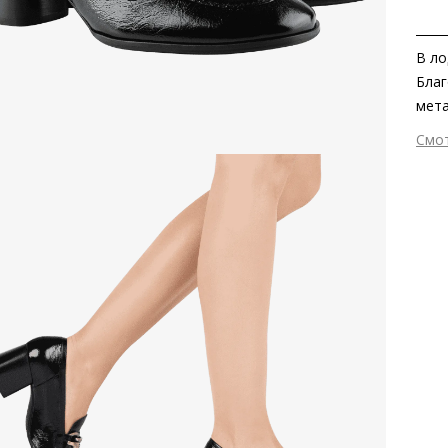
В ло
Благ
мета
сезо
Смо
своб
Вне
подч
Вну
Мат
Мат
Выс
Тип
Вид
Сез
Стр