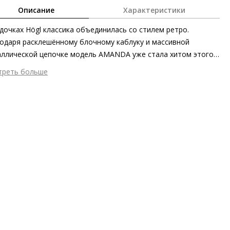
Описание
Характеристики
дочках Högl классика объединилась со стилем ретро.
одаря расклешённому блочному каблуку и массивной
ллической цепочке модель AMANDA уже стала хитом этого
на – её носят как со строгими костюмами, так и со
треть больше
одными джинсами. Эксцентричные лодочки блестяще
шний материал
Гладкая кожа
ёркивают чувство стиля своей обладательницы.
тренний материал
Натуральная кожа
ериал
глянцевая кожа с эффектом потёртости
ериал подошвы
Синтетический полимер
ота каблука
60 мм
 каблука
Блочный каблук
 застежки
Без застёжки
он
Осень/зима
ана изготовления
Венгрия