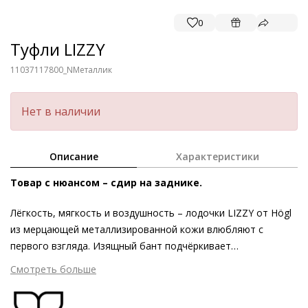
0
Туфли LIZZY
11037117800_N
Металлик
Нет в наличии
Описание
Характеристики
Товар с нюансом – сдир на заднике.
Лёгкость, мягкость и воздушность – лодочки LIZZY от Högl
из мерцающей металлизированной кожи влюбляют с
первого взгляда. Изящный бант подчёркивает
кокетливость женственного силуэта, а скрытая танкетка
Смотреть больше
незаметно добавляет высоты. Эта модель задаёт новые
стандарты не только в отношении эстетики, но и в плане