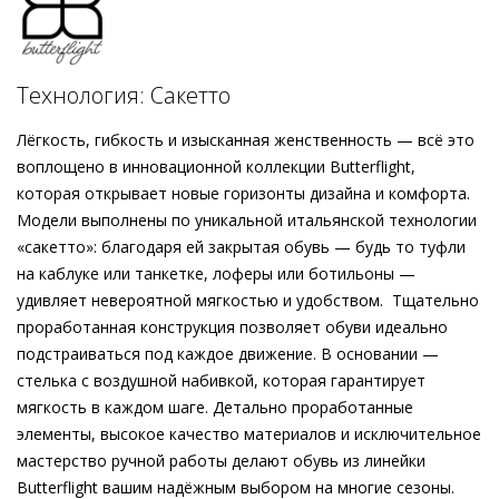
удобства. Благодаря инновационной технологии «сакетто»
были созданы лёгкие, словно пёрышко, туфли, мягко
принимающие форму стопы и дарящие невероятно
приятное ощущение комфорта. Чрезвычайно лёгкая и
Технология: Сакетто
гибкая конструкция в комбинации с амортизирующей
стелькой заботятся о безупречной посадке и
Лёгкость, гибкость и изысканная женственность — всё это
первоклассном удобстве. Этот стильный аксессуар
воплощено в инновационной коллекции Butterflight,
одинаково удачно сочетается как с женственными
которая открывает новые горизонты дизайна и комфорта.
платьями, так и с расслабленными образами на основе
Модели выполнены по уникальной итальянской технологии
денима.
«сакетто»: благодаря ей закрытая обувь — будь то туфли
на каблуке или танкетке, лоферы или ботильоны —
удивляет невероятной мягкостью и удобством. Тщательно
проработанная конструкция позволяет обуви идеально
подстраиваться под каждое движение. В основании —
стелька с воздушной набивкой, которая гарантирует
мягкость в каждом шаге. Детально проработанные
элементы, высокое качество материалов и исключительное
мастерство ручной работы делают обувь из линейки
Butterflight вашим надёжным выбором на многие сезоны.