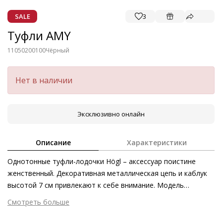
SALE
3
Туфли AMY
11050200100
Чёрный
Нет в наличии
Эксклюзивно онлайн
Описание
Характеристики
Однотонные туфли-лодочки Högl – аксессуар поистине
женственный. Декоративная металлическая цепь и каблук
высотой 7 см привлекают к себе внимание. Модель
придётся по вкусу ценителям философии устойчивого
Смотреть больше
развития – благодаря сертифицированной коже ягнёнка,
Внешний материал
Гладкая кожа
произведённой на европейских экологически чистых