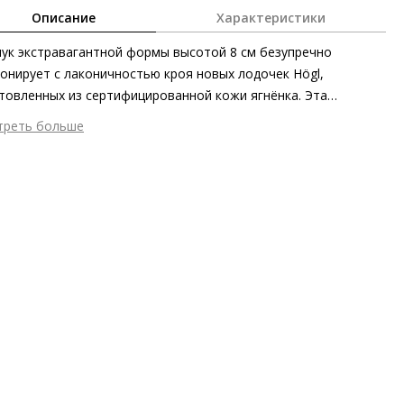
Описание
Характеристики
ук экстравагантной формы высотой 8 см безупречно
онирует с лаконичностью кроя новых лодочек Högl,
товленных из сертифицированной кожи ягнёнка. Эта
тонная модель подчёркивает женственность силуэта, не
треть больше
лекая к себе чрезмерно много внимания. Туфли-лодочки на
шний материал
Гладкая кожа
ной подкладке будут верны вам как в офисе, так и за его
тренний материал
Натуральная кожа
елами.
ериал
изысканная кожа ягнёнка с матовым финишем
ериал подошвы
Натуральная кожа
ота каблука
80 мм
 каблука
Шпилька
ма мыса
Острый
 застежки
Без застёжки
он
Весна/лето
ана изготовления
Венгрия
а
HÖGL STUDIO