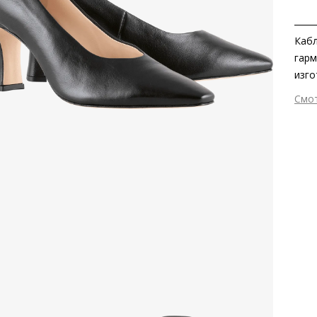
Кабл
гарм
изго
одно
Смо
прив
Вне
кожа
Вну
пред
Мат
Мат
Выс
Тип
Фор
Вид
Сез
Стр
Тем