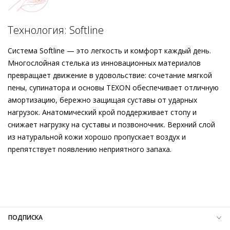
подошве с защитой от скольжения и высококачественной
кожаной подкладке. Изготовленные в Европе туфли Högl
Подробнее о сервисе можно узнать на
dolyame.ru
объединили в себе очаровательный дизайн с материалами
Технология: Softline
и отделкой первоклассного качества. Порадуйте себя
исключительной парой обуви, которая изысканно и
Система Softline — это легкость и комфорт каждый день.
элегантно дополнит ваш вечерний гардероб, а потому
Многослойная стелька из инновационных материалов
составит вам компанию не только в этом сезоне.
превращает движение в удовольствие: сочетание мягкой
пены, супинатора и основы TEXON обеспечивает отличную
амортизацию, бережно защищая суставы от ударных
нагрузок. Анатомический крой поддерживает стопу и
снижает нагрузку на суставы и позвоночник. Верхний слой
из натуральной кожи хорошо пропускает воздух и
препятствует появлению неприятного запаха.
Внешний материал
Текстиль
Внутренний материал
Натуральная кожа
Материал
Текстиль с шелковистым финишем
Материал подошвы
Натуральная кожа
Высота каблука
80 мм
ПОДПИСКА
Тип каблука
Шпилька