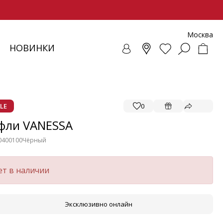
Москва
НОВИНКИ
СОВКИ
ЕНЧИ
СУАРЫ
ОЛЛЕКЦИЯ
ЛОФЕРЫ
РЕМНИ
ВЕТРОВКИ
SALE - ОБУВЬ
ЛЕТНИЕ МОДЕЛИ
БАЛЕТКИ И ЛОФЕРЫ
LE
0
фли VANESSA
0400100
Чёрный
ет в наличии
Эксклюзивно онлайн