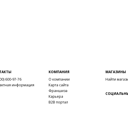
Вне
Вну
Мат
мат
Мат
Выс
Тип
Фор
Вид
Заб
вкла
ТАКТЫ
КОМПАНИЯ
МАГАЗИНЫ
Work
00) 600-97-76
О компании
Найти магаз
актная информация
Карта сайта
Leat
Франшиза
Сез
СОЦИАЛЬНЫ
Карьера
Стр
B2B портал