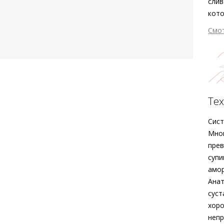
слив
кото
лодо
Смо
прои
мато
З
лако
силу
силу
наде
Тех
По
стел
Soft
Сист
Мног
прев
супи
амор
Анат
суст
хоро
непр