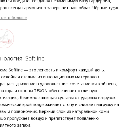
аются воедино, создавая незаменимую базу гардероба,
рая всегда гармонично завершает ваш образ. Чёрные туфли-
чки SENTA от Högl — это вневременная классика,
треть больше
зведённая в Европе из экологичной гладкой кожи. Благодаря
7 247 ₽ сейчас
вому финишу и невероятной мягкости материал выглядит
атем по 7 247 ₽ раз в 2 недели
нично и при этом исключительно благородно. Заостренный
эт и изящный приталенный каблук воплощают женственную
, а кожаная подкладка и нескользящая подошва гарантируют
жную устойчивость при каждом шаге. Особая деталь:
нология: Softline
дробнее о сервисе можно узнать на
dolyame.ru
ька оснащена инновационной системой мягкой амортизации
line, которая дарит непревзойденный комфорт.
ема Softline — это легкость и комфорт каждый день.
ослойная стелька из инновационных материалов
ращает движение в удовольствие: сочетание мягкой пены,
натора и основы TEXON обеспечивает отличную
тизацию, бережно защищая суставы от ударных нагрузок.
омический крой поддерживает стопу и снижает нагрузку на
авы и позвоночник. Верхний слой из натуральной кожи
шо пропускает воздух и препятствует появлению
иятного запаха.