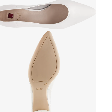
Сез
Стр
Осо
Тем