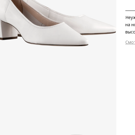
Неуж
на н
высо
каче
Смо
похо
Вне
допо
Вну
Мат
мат
Мат
Выс
Тип
Фор
Вид
Заб
вкла
сдел