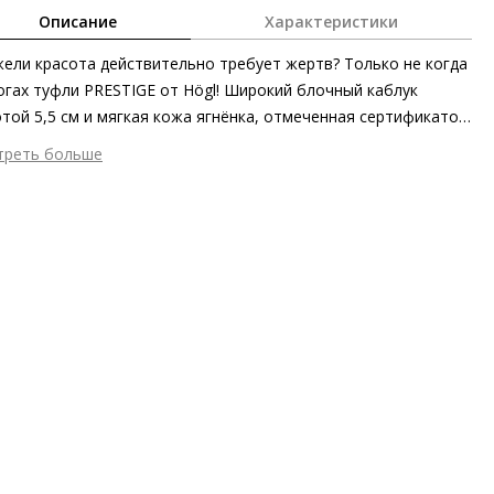
Описание
Характеристики
ели красота действительно требует жертв? Только не когда
огах туфли PRESTIGE от Högl! Широкий блочный каблук
той 5,5 см и мягкая кожа ягнёнка, отмеченная сертификатом
ства и экологичности, позаботятся об уверенности вашей
треть больше
дки в течение всего дня. Модель станет великолепным
шний материал
Гладкая кожа
лнением как к юбкам, так и к брючным костюмам.
тренний материал
Натуральная кожа
ериал
Изысканная кожа ягнёнка первоклассного качества с
овым финишем
ериал подошвы
Синтетический полимер
ота каблука
0 мм
 каблука
Блочный каблук
ма мыса
Заострённый
 застежки
Без застёжки
ота об окружающей среде
Материалы верха, подкладки и
дных стелек отмечены сертификатами Leather Working Group,
ано в ЕС, подошва из частично переработанных материалов