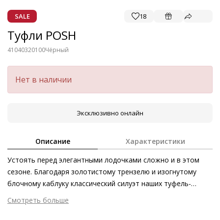
SALE
18
Туфли POSH
41040320100
Чёрный
Нет в наличии
Эксклюзивно онлайн
Описание
Характеристики
Устоять перед элегантными лодочками сложно и в этом
сезоне. Благодаря золотистому трензелю и изогнутому
блочному каблуку классический силуэт наших туфель-
лодочек POSH из велюровой кожи стал ещё более
Смотреть больше
актуальным. Стильный аксессуар выполнен из этичной и
Внешний материал
Велюровая кожа
экологически безопасной кожи премиального качества