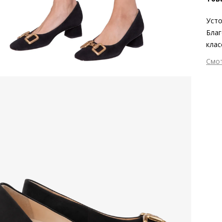
Усто
Благ
клас
кожи
Смо
из э
Вне
каче
Вну
о пе
Мат
Мат
Выс
Тип
Фор
Вид
Заб
вкла
сдел
Сез
Стр