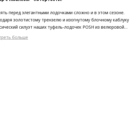
ять перед элегантными лодочками сложно и в этом сезоне.
одаря золотистому трензелю и изогнутому блочному каблуку
сический силуэт наших туфель-лодочек POSH из велюровой
 стал ещё более актуальным. Стильный аксессуар выполнен
треть больше
тичной и экологически безопасной кожи премиального
шний материал
Велюровая кожа
ства (включая «дышащую» подкладку), а потому позаботится
тренний материал
Натуральная кожа
рвоклассном комфорте – в лучших традициях Högl.
ериал
Кожа козы с изысканным вельветовым финишем
ериал подошвы
Синтетический полимер
ота каблука
50 мм
 каблука
Блочный каблук
ма мыса
Заострённый
 застежки
Без застёжки
ота об окружающей среде
Материалы верха, подкладки и
дных стелек отмечены сертификатами Leather Working Group,
ано в ЕС, подошва из частично переработанных материалов
он
Осень/зима
ана изготовления
Венгрия