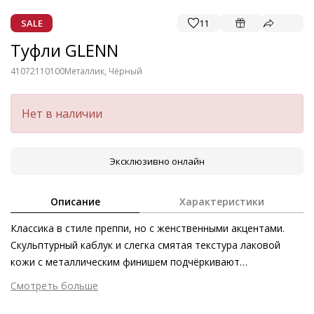
SALE
11
Туфли GLENN
41072110100
Металлик, Чёрный
Нет в наличии
Эксклюзивно онлайн
Описание
Характеристики
Классика в стиле преппи, но с женственными акцентами.
Скульптурный каблук и слегка смятая текстура лаковой
кожи с металлическим финишем подчёркивают
уникальность силуэта, а роскошная золотистая цепь в
Смотреть больше
качестве декоративного элемента акцентирует внимание
Внешний материал
Металлизированная кожа
на стилистике ретро. В этом сезоне нашим лодочкам