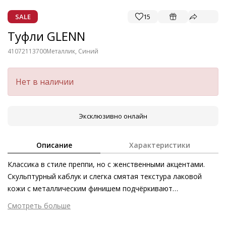
SALE
15
Туфли GLENN
41072113700
Металлик, Синий
Нет в наличии
Эксклюзивно онлайн
Описание
Характеристики
Классика в стиле преппи, но с женственными акцентами.
Скульптурный каблук и слегка смятая текстура лаковой
кожи с металлическим финишем подчёркивают
уникальность силуэта, а роскошная золотистая цепь в
Смотреть больше
качестве декоративного элемента акцентирует внимание
Внешний материал
Металлизированная кожа
на стилистике ретро. В этом сезоне нашим лодочкам