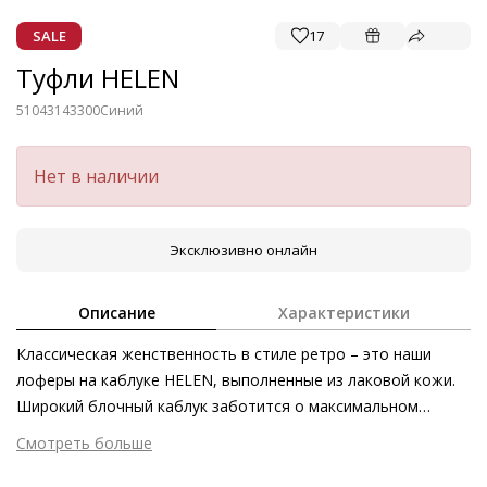
SALE
17
Туфли HELEN
51043143300
Синий
Нет в наличии
Эксклюзивно онлайн
Описание
Характеристики
Классическая женственность в стиле ретро – это наши
лоферы на каблуке HELEN, выполненные из лаковой кожи.
Широкий блочный каблук заботится о максимальном
комфорте, а натуральная лаковая кожа подчёркивает
Смотреть больше
эффектность силуэта. С помощью этой пары обуви,
Внешний материал
Лаковая кожа
изготовленной этичными методами на экологически