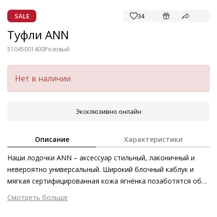
SALE
34
Туфли ANN
51045001400
Розовый
Нет в наличии
Эксклюзивно онлайн
Описание
Характеристики
Наши лодочки ANN – аксессуар стильный, лаконичный и
невероятно универсальный. Широкий блочный каблук и
мягкая сертифицированная кожа ягнёнка позаботятся об
уверенности в каждом шаге – лодочки будут надёжным
Смотреть больше
спутником в течение всего дня. Модель одинаково
Внешний материал
Гладкая кожа
великолепно дополняет как наряды с брюками, так и