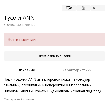
0
Туфли ANN
51045029300
Бежевый
Нет в наличии
Эксклюзивно онлайн
Описание
Характеристики
Наши лодочки ANN из велюровой кожи – аксессуар
стильный, лаконичный и невероятно универсальный.
Широкий блочный каблук и «дышащая» кожаная подкладка
заботятся о максимальном комфорте. Требуется
Смотреть больше
задержаться в офисе или предстоит командировка? Эта
Внешний материал
Велюровая кожа
классическая модель станет вашим надёжным