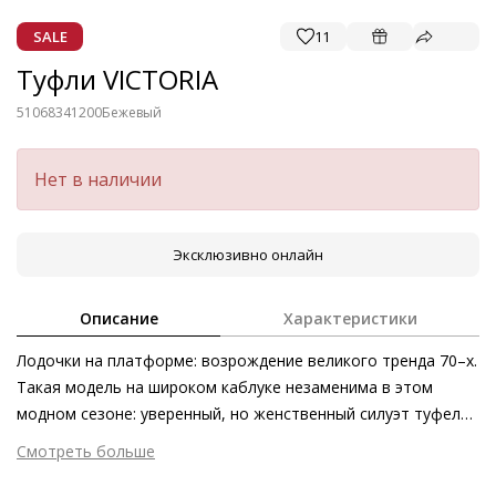
SALE
11
Туфли VICTORIA
51068341200
Бежевый
Нет в наличии
Эксклюзивно онлайн
Описание
Характеристики
Лодочки на платформе: возрождение великого тренда 70–х.
Такая модель на широком каблуке незаменима в этом
модном сезоне: уверенный, но женственный силуэт туфель
с ремешками VICTORIA полностью отвечает духу времени.
Смотреть больше
Блестящая лаковая кожа подчёркивает экстравагантность
Внешний материал
Лаковая кожа
дизайна и стильно «освежает» любой образ.