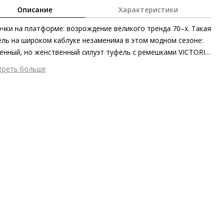
Описание
Характеристики
чки на платформе: возрождение великого тренда 70–х. Такая
ль на широком каблуке незаменима в этом модном сезоне:
енный, но женственный силуэт туфель с ремешками VICTORIA
остью отвечает духу времени. Блестящая лаковая кожа
треть больше
ёркивает экстравагантность дизайна и стильно «освежает»
шний материал
Лаковая кожа
й образ. Трапециевидный блочный каблук и широкая
тренний материал
Натуральная кожа
форма, которые визуально «вытягивают» силуэт, также
ериал
Блестящая лакированная кожа телёнка
вляют очарование ретро в наряды и предлагают
ериал подошвы
Натуральная кожа
имальный комфорт в течение всего дня.
ота каблука
100 мм
 каблука
Блочный каблук
ма мыса
Квадратный
 застежки
Ремешки
т фурнитуры
Серебристый
ота об окружающей среде
Материалы верха, подкладки и
дных стелек отмечены сертификатами Leather Working Group
он
Весна/лето