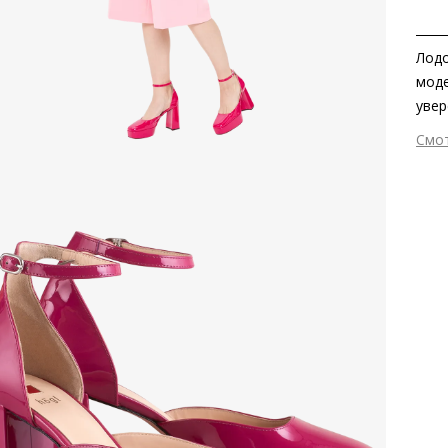
Лодо
моде
увер
полн
Смо
подч
Вне
любо
Вну
плат
Мат
доба
Мат
макс
Выс
Тип
Фор
Вид
Цве
Заб
вкла
Сез