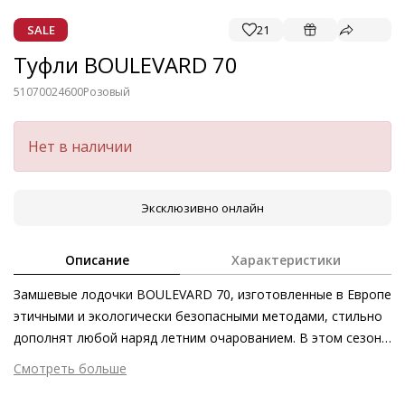
SALE
21
Туфли BOULEVARD 70
51070024600
Розовый
Нет в наличии
Эксклюзивно онлайн
Описание
Характеристики
Замшевые лодочки BOULEVARD 70, изготовленные в Европе
этичными и экологически безопасными методами, стильно
дополнят любой наряд летним очарованием. В этом сезоне
широкая цветовая палитра представляет особенный
Смотреть больше
интерес – она варьируется от мягких пастельных оттенков
Внешний материал
Велюровая кожа
до эффектных и насыщенных цветов. Такая обувь