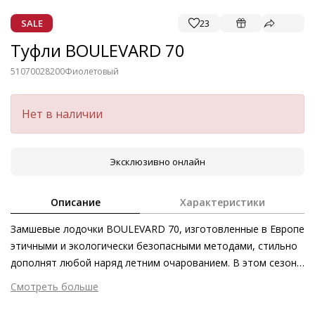
SALE
23
Туфли BOULEVARD 70
51070028200
Фиолетовый
Нет в наличии
Эксклюзивно онлайн
Описание
Характеристики
Замшевые лодочки BOULEVARD 70, изготовленные в Европе
этичными и экологически безопасными методами, стильно
дополнят любой наряд летним очарованием. В этом сезоне
широкая цветовая палитра представляет особенный
Смотреть больше
интерес – она варьируется от мягких пастельных оттенков
Внешний материал
Велюровая кожа
до эффектных и насыщенных цветов. Такая обувь