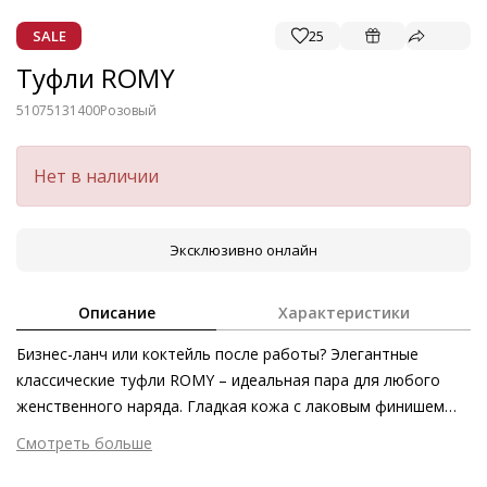
SALE
25
Туфли ROMY
51075131400
Розовый
Нет в наличии
Эксклюзивно онлайн
Описание
Характеристики
Бизнес-ланч или коктейль после работы? Элегантные
классические туфли ROMY – идеальная пара для любого
женственного наряда. Гладкая кожа с лаковым финишем
выводит проверенную временем классику на абсолютно
Смотреть больше
новый уровень. Скульптурные каблуки и точёная, слегка
Внешний материал
Гладкая кожа
заострённая форма подчёркивают актуальность