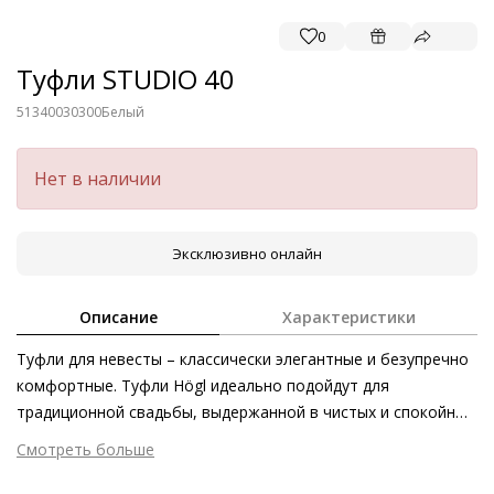
0
Туфли STUDIO 40
51340030300
Белый
Нет в наличии
Эксклюзивно онлайн
Описание
Характеристики
Туфли для невесты – классически элегантные и безупречно
комфортные. Туфли Högl идеально подойдут для
традиционной свадьбы, выдержанной в чистых и спокойных
оттенках. А-силуэт, ампир или принцесса – такие туфли с
Смотреть больше
золотистой подкладкой будут гармонировать с любыми
Внешний материал
Гладкая кожа
свадебными платьями. Пятисантиметровый блочный каблук