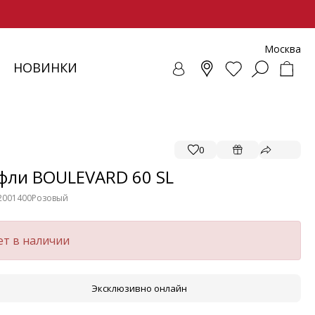
Москва
НОВИНКИ
СОВКИ
ЕНЧИ
СУАРЫ
ОЛЛЕКЦИЯ
ЛОФЕРЫ
РЕМНИ
ВЕТРОВКИ
SALE - ОБУВЬ
ЛЕТНИЕ МОДЕЛИ
БАЛЕТКИ И ЛОФЕРЫ
0
фли BOULEVARD 60 SL
2001400
Розовый
ет в наличии
Эксклюзивно онлайн