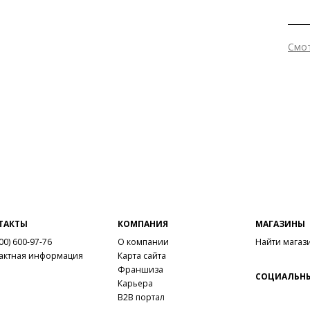
Смо
Вне
Вну
Мат
мат
Мат
Выс
Тип
Фор
Вид
Сез
ТАКТЫ
КОМПАНИЯ
МАГАЗИНЫ
Стр
00) 600-97-76
О компании
Найти магаз
Тем
актная информация
Карта сайта
Франшиза
СОЦИАЛЬНЫ
Карьера
B2B портал