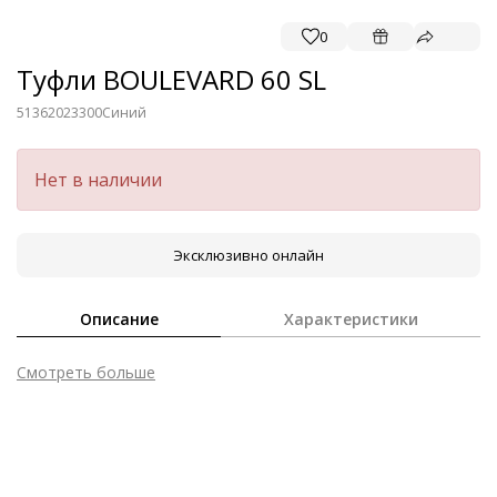
0
Туфли BOULEVARD 60 SL
51362023300
Синий
Нет в наличии
Эксклюзивно онлайн
Описание
Характеристики
Смотреть больше
Внешний материал
Велюровая кожа
Внутренний материал
Натуральная кожа
Материал
Кожа козы с изысканным вельветовым
финишем