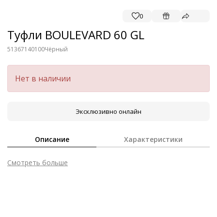
0
Туфли BOULEVARD 60 GL
51367140100
Чёрный
Нет в наличии
Эксклюзивно онлайн
Описание
Характеристики
Смотреть больше
Внешний материал
Лаковая кожа
Внутренний материал
Натуральная кожа
Материал
Блестящая лакированная кожа телёнка
Материал подошвы
Синтетический полимер