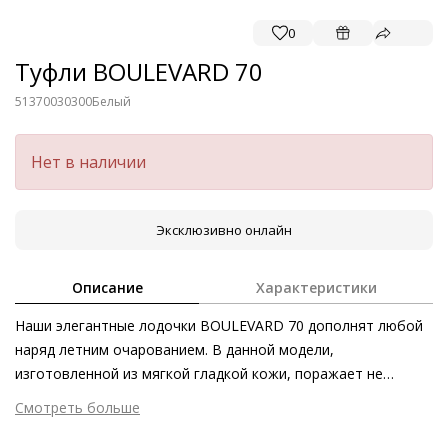
0
Туфли BOULEVARD 70
51370030300
Белый
Нет в наличии
Эксклюзивно онлайн
Описание
Характеристики
Наши элегантные лодочки BOULEVARD 70 дополнят любой
наряд летним очарованием. В данной модели,
изготовленной из мягкой гладкой кожи, поражает не
только женственный силуэт, но и превосходный комфорт.
Смотреть больше
Классические туфли на шпильке можно комбинировать с
Внешний материал
Гладкая кожа
женственными образами и деловыми костюмами, однако