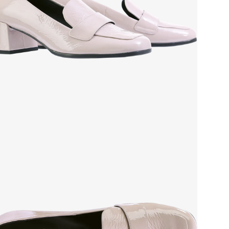
Стр
Осо
Тем