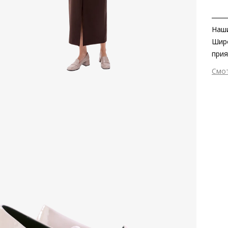
Наши
Широ
прия
влаж
Смо
женс
Вне
вним
Вну
прин
Мат
Выс
Тип
Фор
Вид
Заб
вкла
мате
Grou
Сез