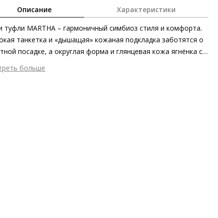
Описание
Характеристики
 туфли MARTHA – гармоничный симбиоз стиля и комфорта.
кая танкетка и «дышащая» кожаная подкладка заботятся о
тной посадке, а округлая форма и глянцевая кожа ягнёнка с
ным лаковым финишем подчёркивают элегантность и
треть больше
твенность силуэта. При производстве модели повышенное
шний материал
Лаковая кожа
ание мы также уделяем этичности, экологичности и
тренний материал
Натуральная кожа
ципам справедливого производства.
ериал
Мягкая глянцевая кожа ягнёнка с эффектом смятости
ота каблука
50 мм
 каблука
Блочный каблук
ма мыса
Квадратный
 застежки
Без застёжки
ота об окружающей среде
Материалы подкладки и
дных стелек отмечены сертификатами Leather Working Group,
риал верха отмечен золотым сертификатом Leather Working
p
он
Осень/зима