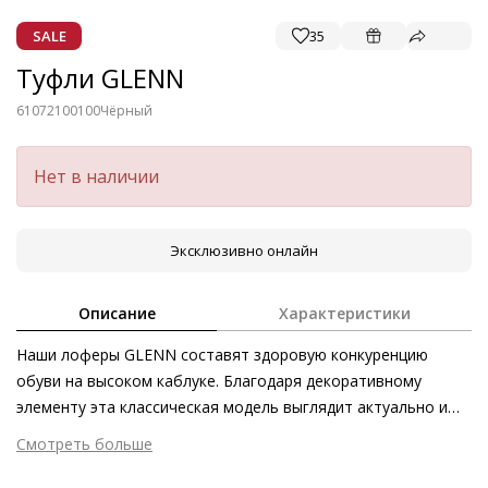
SALE
35
Туфли GLENN
61072100100
Чёрный
Нет в наличии
Эксклюзивно онлайн
Описание
Характеристики
Наши лоферы GLENN составят здоровую конкуренцию
обуви на высоком каблуке. Благодаря декоративному
элементу эта классическая модель выглядит актуально и
поистине роскошно, превосходно сочетаясь с юбками и
Смотреть больше
трикотажными платьями. Обратите внимание: пара
Внешний материал
Гладкая кожа
выполнена из кожи ягнёнка, полученной этичными