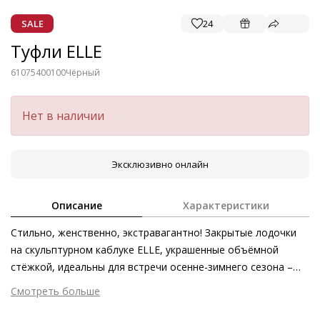
SALE
24
Туфли ELLE
61075400100
Чёрный
Нет в наличии
Эксклюзивно онлайн
Описание
Характеристики
Стильно, женственно, экстравагантно! Закрытые лодочки
на скульптурном каблуке ELLE, украшенные объёмной
стёжкой, идеальны для встречи осенне-зимнего сезона –
как в нарядах с брюками, так и в образах с юбками. Модель,
Смотреть больше
изготовленная на этичном и экологически безопасном
Внешний материал
Гладкая кожа
производстве из сертифицированной кожи ягнёнка,