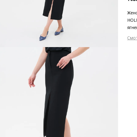
Женс
HOLL
ягне
золо
Смо
Несо
Вне
день
Вну
Мат
мат
Мат
Выс
Тип
Фор
Вид
Заб
вкла
мате
Grou