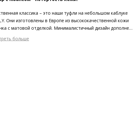
твенная классика – это наши туфли на небольшом каблуке
Y. Они изготовлены в Европе из высококачественной кожи
нка с матовой отделкой. Минималистичный дизайн дополнен
тистой пряжкой, которая придает элегантности.
треть больше
мненно, эти туфли станут идеальным спутником на каждый
шний материал
Гладкая кожа
.
тренний материал
Натуральная кожа
ериал
Изысканная кожа ягнёнка первоклассного качества с
овым финишем
ериал подошвы
Резина
ота каблука
25 мм
 каблука
Блочный каблук
ма мыса
Заострённый
 застежки
Без застёжки
ота об окружающей среде
Материалы подкладки и
дных стелек отмечены сертификатами Leather Working Group,
риал верха отмечен золотым сертификатом Leather Working
p