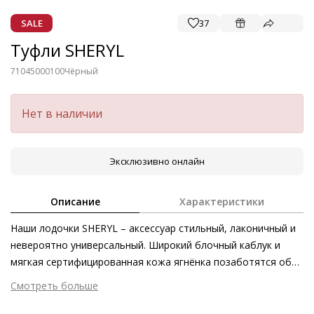
SALE
37
Туфли SHERYL
71045000100
Чёрный
Нет в наличии
Эксклюзивно онлайн
Описание
Характеристики
Наши лодочки SHERYL – аксессуар стильный, лаконичный и
невероятно универсальный. Широкий блочный каблук и
мягкая сертифицированная кожа ягнёнка позаботятся об
уверенности в каждом шаге – лодочки будут надёжным
Смотреть больше
спутником в течение всего дня. Модель одинаково
Внешний материал
Гладкая кожа
великолепно дополняет как наряды с брюками, так и