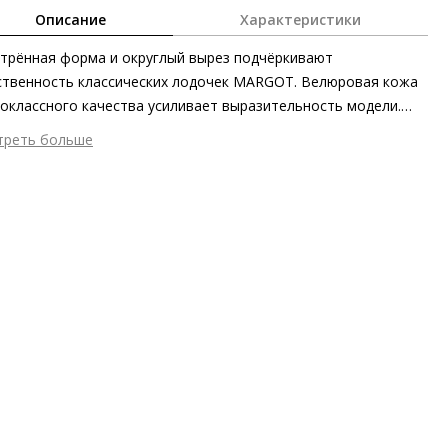
Описание
Характеристики
трённая форма и округлый вырез подчёркивают
твенность классических лодочек MARGOT. Велюровая кожа
оклассного качества усиливает выразительность модели.
щенный розовый дополняет классическую цветовую палитру
треть больше
снове чёрного и естественных бежевых оттенков песочного
шний материал
Велюровая кожа
ро-коричневого. Благодаря крайне мягкой кожаной подкладке
тренний материал
Натуральная кожа
их женственных туфлях на отставленном каблуке вы будете
ериал
Кожа козы с изысканным вельветовым финишем
твовать себя превосходно с самого первого шага.
ериал подошвы
Резина
ортные лодочки будут стильно сопровождать вас сутки
ота каблука
70 мм
олёт, подчёркивая элегантность образов.
 каблука
Шпилька
ма мыса
Заострённый
 застежки
Без застёжки
ота об окружающей среде
Материалы подкладки и
дных стелек отмечены сертификатами Leather Working Group,
риал верха отмечен золотым сертификатом Leather Working
p