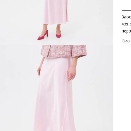
Заос
женс
перв
Насы
Смо
на о
Вне
и се
Вну
в эт
Мат
чувс
Мат
Комф
Выс
напр
Тип
Фор
Вид
Заб
вкла
мате
Grou