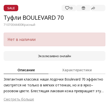
SALE
13
Туфли BOULEVARD 70
71070044400
Красный
Нет в наличии
Эксклюзивно онлайн
Описание
Характеристики
Элегантная классика: наши лодочки Boulevard 70 эффектно
смотрятся не только в мягких оттенках, но и в ярко–
розовом цвете. Блестящая лаковая кожа превращает эту
классически изысканную модель в невероятно эффектный
Смотреть больше
аксессуар. Туфли на шпильке, изготовленные этичными
Внешний материал
Лаковая кожа
методами на экологически безопасном производстве,