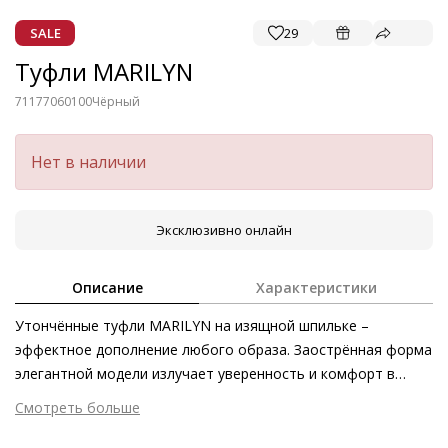
SALE
29
Туфли MARILYN
71177060100
Чёрный
Нет в наличии
Эксклюзивно онлайн
Описание
Характеристики
Утончённые туфли MARILYN на изящной шпильке –
эффектное дополнение любого образа. Заострённая форма
элегантной модели излучает уверенность и комфорт в
каждом шаге – как с женственными летними платьями, так
Смотреть больше
и с лаконичными деловыми нарядами. Невероятно мягкая и
Внешний материал
Гладкая кожа
податливая кожа, изготовленная этичными методами на