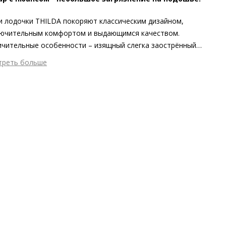
 лодочки THILDA покоряют классическим дизайном,
лючительным комфортом и выдающимся качеством.
чительные особенности – изящный слегка заострённый
эт и элегантное обрамление. Скошенный блочный каблук
треть больше
ёркивает актуальность модели. Мягкая кожаная подкладка и
шний материал
Велюровая кожа
шва с защитой от скольжения заботятся о комфорте в
тренний материал
Натуральная кожа
ние всего дня. Туфли Högl, выполненные из изысканной
ериал
Кожа козы с изысканным вельветовым финишем
ровой кожи, доступны в классическом чёрном и
ериал подошвы
Резиновая подошва с защитой от
мельном оттенках. Идеальный аксессуар для самых разных
льжения
аев!
ота каблука
45 мм
 каблука
Блочный каблук
ма мыса
Заострённый
 застежки
Без застёжки
он
Осень/зима
ана изготовления
Венгрия
а
Эксклюзивно онлайн, Деловой стиль