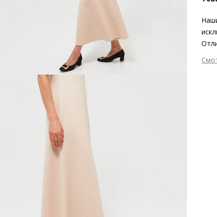
Наши
иск
Отли
силу
Смо
подч
Вне
подо
Вну
тече
Мат
велю
Мат
кара
ско
случ
Выс
Тип
Фор
Вид
Сез
Стр
Тем