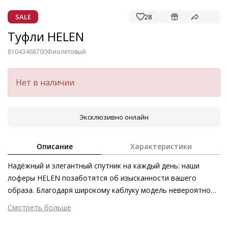
SALE
28
Туфли HELEN
81043468700
Фиолетовый
Нет в наличии
Эксклюзивно онлайн
Описание
Характеристики
Надёжный и элегантный спутник на каждый день: наши
лоферы HELEN позаботятся об изысканности вашего
образа. Благодаря широкому каблуку модель невероятно
комфортна. Кожа, мерцающая металлизированными
Смотреть больше
переливами коричневого или фиолетового оттенков, также
Внешний материал
Лаковая кожа
обращает на себя внимание. Силуэт завершает квадратный