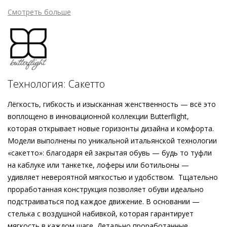
скрытая танкетка визуально удлиняет ногу. Будучи частью
Смотреть больше
коллекции Högl Butterflight, модель также задаёт новые
стандарты комфорта. Благодаря инновационной технике
«сакетто» на свет появилась лёгкая, словно пёрышко,
обувь, которая мягко принимает форму стопы и
обеспечивает невероятный уровень комфорта.
Чрезвычайно лёгкая и гибкая конструкция без
Технология: Сакетто
использования жёстких компонентов в сочетании с
воздушной стелькой заботятся о безупречной посадке и
Лёгкость, гибкость и изысканная женственность — всё это
первоклассном комфорте. Как истинная инвестиция, чёрные
воплощено в инновационной коллекции Butterflight,
балетки станут надёжным спутником вашей
которая открывает новые горизонты дизайна и комфорта.
повседневности.
Модели выполнены по уникальной итальянской технологии
«сакетто»: благодаря ей закрытая обувь — будь то туфли
на каблуке или танкетке, лоферы или ботильоны —
удивляет невероятной мягкостью и удобством. Тщательно
проработанная конструкция позволяет обуви идеально
подстраиваться под каждое движение. В основании —
стелька с воздушной набивкой, которая гарантирует
мягкость в каждом шаге. Детально проработанные