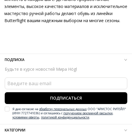
элементы, высокое качество материалов и исключительное
мастерство ручной работы делают обувь из линейки
Butterflight вашим надёжным выбором на многие сезоны.
Внешний материал
Гладкая кожа
Внутренний материал
Натуральная кожа
Материал
Мягкая телячья кожа с крупнозернистой
текстурой
Материал подошвы
Резиновая подошва с защитой от
ПОДПИСКА
скольжения
Будьте в курсе новостей Мира Högl
Высота каблука
30 мм
Тип каблука
Танкетка
Форма мыса
Круглый
Вид застежки
Без застёжки
ПОДПИСАТЬСЯ
Забота об окружающей среде
Материалы верха,
подкладки и вкладных стелек отмечены сертификатами
Я даю согласие на
обработку персональных данных
ООО "АРИСТОС РИТЕЙЛ"
Leather Working Group
(ИНН 7727741036) и соглашаюсь с
получением рекламной рассылки
,
условиями оферты
,
политикой конфиденциальности
.
Сезон
Весна/лето
Страна изготовления
Индия
КАТЕГОРИИ