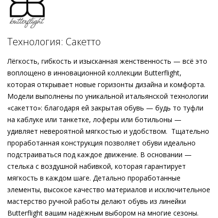
«сакетто» на свет появилась лёгкая, словно пёрышко,
обувь, которая мягко принимает форму стопы и
обеспечивает невероятный уровень комфорта.
Чрезвычайно лёгкая и гибкая конструкция без
Технология: Сакетто
использования жёстких компонентов в сочетании с
воздушной стелькой заботятся о безупречной посадке и
Лёгкость, гибкость и изысканная женственность — всё это
первоклассном комфорте. Как истинная инвестиция,
воплощено в инновационной коллекции Butterflight,
балетки в коньячном оттенке станут надёжным спутником
которая открывает новые горизонты дизайна и комфорта.
вашей повседневности.
Модели выполнены по уникальной итальянской технологии
«сакетто»: благодаря ей закрытая обувь — будь то туфли
на каблуке или танкетке, лоферы или ботильоны —
удивляет невероятной мягкостью и удобством. Тщательно
проработанная конструкция позволяет обуви идеально
подстраиваться под каждое движение. В основании —
стелька с воздушной набивкой, которая гарантирует
мягкость в каждом шаге. Детально проработанные
элементы, высокое качество материалов и исключительное
мастерство ручной работы делают обувь из линейки
Butterflight вашим надёжным выбором на многие сезоны.