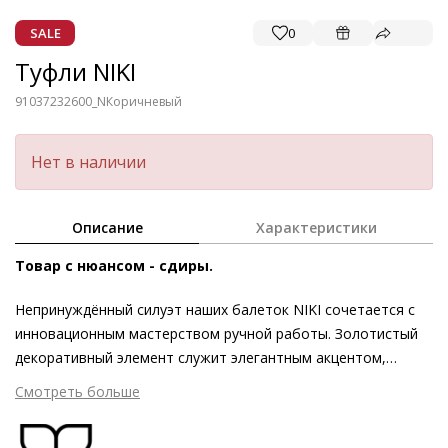
SALE
0
Туфли NIKI
91037232600_N
Коричневый
Нет в наличии
Описание
Характеристики
Товар с нюансом - сдиры.
Непринуждённый силуэт наших балеток NIKI сочетается с
инновационным мастерством ручной работы. Золотистый
декоративный элемент служит элегантным акцентом,
скрытая танкетка визуально удлиняет ногу. Будучи частью
Смотреть больше
коллекции Högl Butterflight, модель также задаёт новые
стандарты комфорта. Благодаря инновационной технике