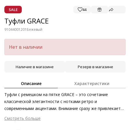
SALE
44
Туфли GRACE
91044001201
Бежевый
Нет в наличии
Наличие в магазине
Резерв в магазине
Описание
Характеристики
Туфли с ремешком на пятке GRACE – это сочетание
классической элегантности с нотками ретро и
современными акцентами. Внимание сразу же привлекает
дуохромный дизайн кремовых лодочек с чёрным носком.
Смотреть больше
Гладкая высококачественная кожа, дополненная кожаной
подкладкой, не только поразительно эффектна, но и