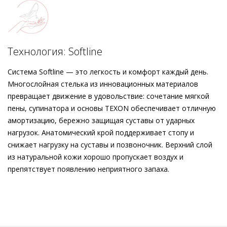
невероятно мягка. Выразительный блочный каблук и
подошва с защитой от скольжения заботятся о
первоклассном уровне комфорта. При производстве
надёжной и уникальной женской обуви Högl делает ставку
Технология: Softline
на европейское качество. Вы сможете наслаждаться этими
открытыми лодочками долгое время и с чистой совестью –
Система Softline — это легкость и комфорт каждый день.
ведь они были изготовлены этичными методами на
Многослойная стелька из инновационных материалов
экологически безопасном производстве.
превращает движение в удовольствие: сочетание мягкой
пены, супинатора и основы TEXON обеспечивает отличную
амортизацию, бережно защищая суставы от ударных
нагрузок. Анатомический крой поддерживает стопу и
снижает нагрузку на суставы и позвоночник. Верхний слой
из натуральной кожи хорошо пропускает воздух и
препятствует появлению неприятного запаха.
Внешний материал
Гладкая кожа
Внутренний материал
Натуральная кожа
Материал
Изысканная кожа ягнёнка первоклассного
качества с матовым финишем