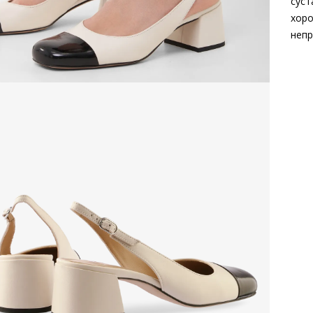
суст
хоро
непр
Вне
Вну
Мат
мат
Мат
ско
Выс
Тип
Фор
Вид
Заб
вкла
мате
Grou
Сез
Стр