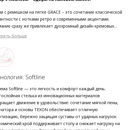
и с ремешком на пятке GRACE – это сочетание классической
антности с нотками ретро и современными акцентами.
ание сразу же привлекает дуохромный дизайн кремовых
чек с чёрным носком. Гладкая высококачественная кожа,
треть больше
лненная кожаной подкладкой, не только поразительно
ктна, но и невероятно мягка. Выразительный блочный
ук и подошва с защитой от скольжения заботятся о
оклассном уровне комфорта. При производстве надёжной и
альной женской обуви Högl делает ставку на европейское
ство. Вы сможете наслаждаться этими открытыми
нология: Softline
чками долгое время и с чистой совестью – ведь они были
товлены этичными методами на экологически безопасном
ема Softline — это легкость и комфорт каждый день.
зводстве.
ослойная стелька из инновационных материалов
ращает движение в удовольствие: сочетание мягкой пены,
натора и основы TEXON обеспечивает отличную
тизацию, бережно защищая суставы от ударных нагрузок.
омический крой поддерживает стопу и снижает нагрузку на