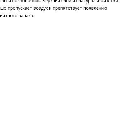
авы и позвоночник. Верхний слой из натуральной кожи
шо пропускает воздух и препятствует появлению
иятного запаха.
шний материал
Гладкая кожа
тренний материал
Натуральная кожа
ериал
Изысканная кожа ягнёнка первоклассного качества с
овым финишем
ериал подошвы
Резиновая подошва с защитой от
льжения
ота каблука
50 мм
 каблука
Блочный каблук
ма мыса
Квадратный
 застежки
Пряжка
ота об окружающей среде
Материалы подкладки и
дных стелек отмечены сертификатами Leather Working Group,
риал верха отмечен золотым сертификатом Leather Working
p
он
Весна/лето
ана изготовления
Венгрия